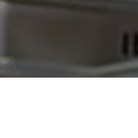
Der YouTube Kanal von „REWE Deine
Küche“ gehört zu den Martkführern im
Rezeptvideo-Bereich in Deutschland. Wir
durften über zwei Jahre hinweg eine