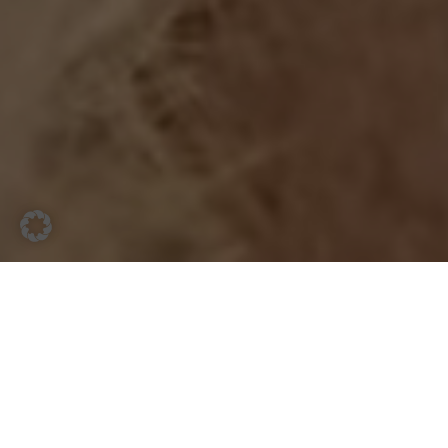
Im Rahmen des 200 jährigen Bestehen des
LandesMuseum in Bonn wurde die neue
Inszenierung des weltberühmten
Neandertaler sowie das neugestaltete,